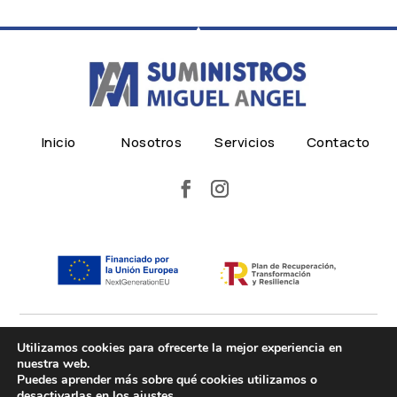
Inicio
Nosotros
Servicios
Contacto
Política de privacidad
Utilizamos cookies para ofrecerte la mejor experiencia en
nuestra web.
Política de cookies
Puedes aprender más sobre qué cookies utilizamos o
Aviso legal
desactivarlas en los
ajustes
.